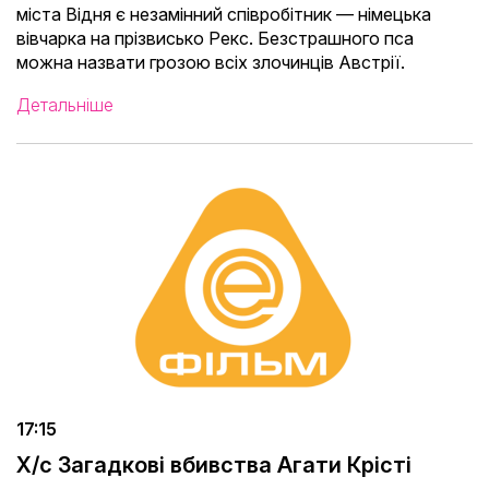
міста Відня є незамінний співробітник — німецька
вівчарка на прізвисько Рекс. Безстрашного пса
можна назвати грозою всіх злочинців Австрії.
Детальніше
17:15
Х/с Загадкові вбивства Агати Крісті