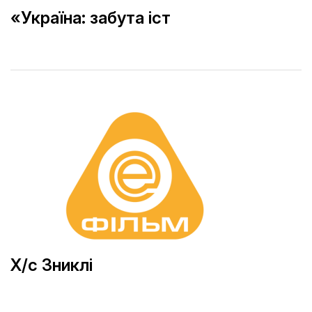
«Україна: забута іст
Х/с Зниклі