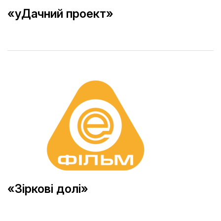
«уДачний проект»
«Зіркові долі»