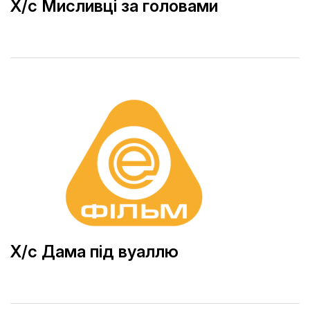
Х/с Мисливці за головами
Х/с Дама під вуаллю