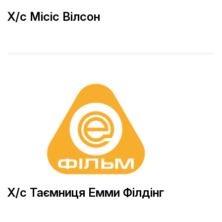
Х/с Місіс Вілсон
Х/с Таємниця Емми Філдінг