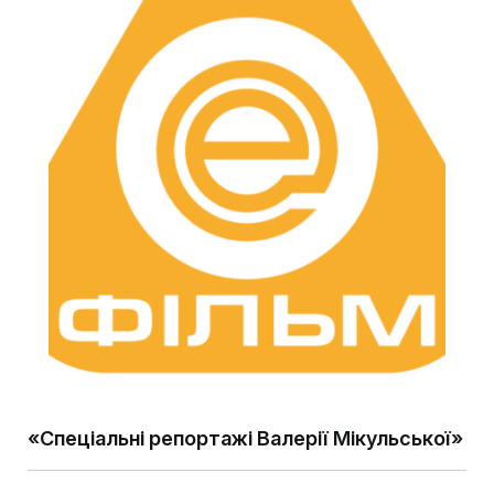
«Спеціальні репортажі Валерії Мікульської»